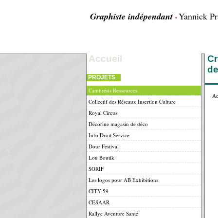
Graphiste indépendant
Yannick P
•
Accueil
Cr
de
PROJETS
Cambrésis Ressources
Ac
Collectif des Réseaux Insertion Culture
Royal Circus
Décorine magasin de déco
Info Droit Service
Dour Festival
Lou Boutik
SORIF
Les logos pour AB Exhibitions
CITY 59
CESAAR
Rallye Aventure Santé