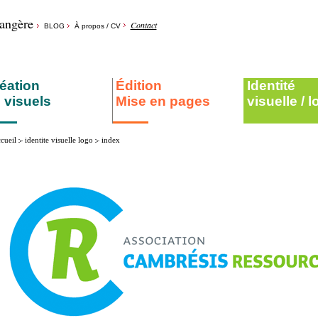
rangère
Contact
BLOG
À propos / CV
éation
Édition
Identité
 visuels
Mise en pages
visuelle / 
cueil
identite visuelle logo
index