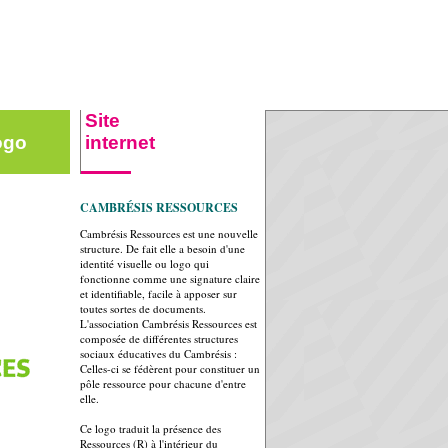
Site
logo
internet
CAMBRÉSIS RESSOURCES
Cambrésis Ressources est une nouvelle
structure. De fait elle a besoin d'une
identité visuelle ou logo qui
fonctionne comme une signature claire
et identifiable, facile à apposer sur
toutes sortes de documents.
L'association Cambrésis Ressources est
composée de différentes structures
sociaux éducatives du Cambrésis :
Celles-ci se fédèrent pour constituer un
pôle ressource pour chacune d'entre
elle.
Ce logo traduit la présence des
Ressources (R) à l'intérieur du