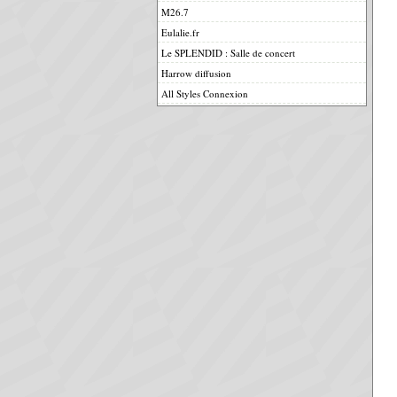
M26.7
Eulalie.fr
Le SPLENDID : Salle de concert
Harrow diffusion
All Styles Connexion